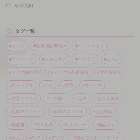
その他(2)
タグ一覧
#メイク
#女装初心者向け
#ベースメイク
#アイメイク
#スキンケア
#ヘアケア
#コスメ
#メイク崩れ対策
#メイクの基礎知識
#紫外線対策
#肌トラブル
#ヒゲ
#脱毛
#ウィッグ
#女装アイテム
#二日酔い
#お酒
#むくみ対策
#接客テクニック
#接客のポイント
#面接対策
#履歴書
#求人応募
#対人マナー
#会話ネタ
#体入
#SNS
#アプリ
#初めてのナイトワーク