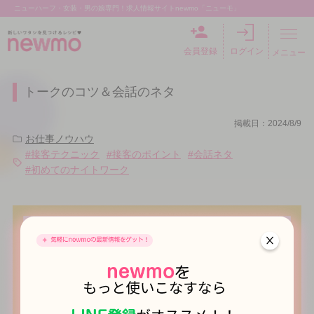
ニューハーフ・女装・男の娘専門！求人情報サイトnewmo「ニューモ」
会員登録
ログイン
メニュー
トークのコツ＆会話のネタ
掲載日：2024/8/9
お仕事ノウハウ
#接客テクニック
#接客のポイント
#会話ネタ
#初めてのナイトワーク