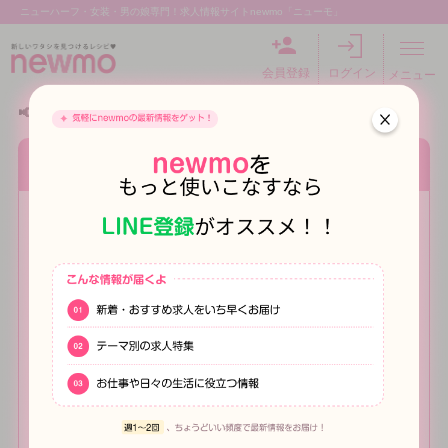
ニューハーフ・女装・男の娘専門！求人情報サイトnewmo「ニューモ」
会員登録
ログイン
メニュー
📢 回答受付終了まで残り
-615
日
Q. 男の娘の配信って需要あると思いますか？
つむぎ
2024.08.30
最近はTikTokライブで結構稼げると聞いて、お小遣い稼ぎと
してライブ配信を始めようか考えてます。
顔出ししなくていいアプリもありますが、せっかくなら自分
の姿を見て欲しいので顔出しで配信したいと思ってます。
二番煎じ感が否めないですがメイクしながら雑談配信を考え
てるんですけど、見た目よりトークスキルが大事ですかね？
とりあえず始めてみろよって話だと思うんですけど、ネット