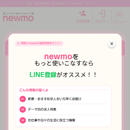
ニューハーフ・女装・男の娘専門！求人情報サイトnewmo「ニューモ」
会員登録
ログイン
メニュー
Q. 最近うつっぽくて女装する気になれない
一緒にお話したい
じゅん
2025.10.15
最近なんかメンタルがやばい
女装するのが唯一の楽しみだったのに、それすらやる気が起
きなくて
鏡見るのも嫌だし、可愛い服も着たくない。
これってうつ病なのかな？
病院行った方がいい？
でも精神科で理解してもらえるか不安