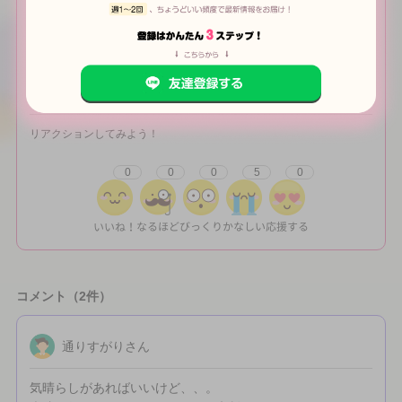
同じような経験した人いる？
どうやって立ち直った？
一人だと辛すぎて...誰か話聞いて
2
350
リアクションしてみよう！
0
0
0
5
0
コメント（2件）
通りすがりさん
気晴らしがあればいいけど、、。