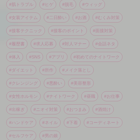
#肌トラブル
#ヒゲ
#脱毛
#ウィッグ
#女装アイテム
#二日酔い
#お酒
#むくみ対策
#接客テクニック
#接客のポイント
#面接対策
#履歴書
#求人応募
#対人マナー
#会話ネタ
#体入
#SNS
#アプリ
#初めてのナイトワーク
#ダイエット
#所作
#メイク落とし
#クレンジング
#悪酔い
#美容整形
#女性ホルモン
#ナイトワーク
#昼職
#お仕事
#出稼ぎ
#ニオイ対策
#おつまみ
#酒焼け
#ハンドケア
#ネイル
#下着
#コーディネート
#セルフケア
#男の娘