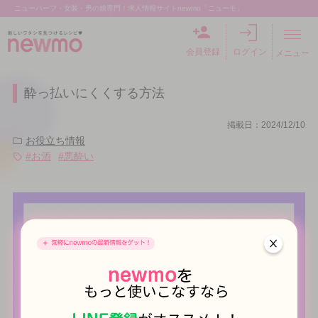
ニューハーフ・女装・男の娘専門！求人情報サイトnewmo「ニューモ」
会員登録
ログイン
メニュー
酔っ払いにくくする方法
掲載日：2024/12/10
お役立ち情報
#お酒
#悪酔い