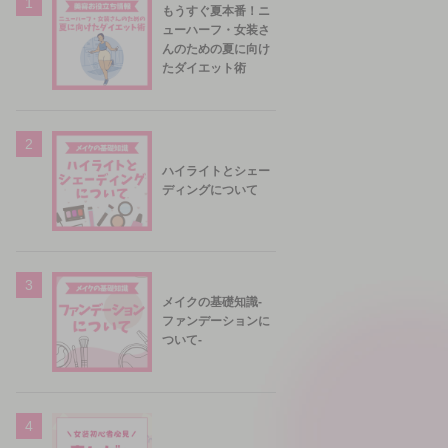
1
もうすぐ夏本番！ニ
ューハーフ・女装さ
んのための夏に向け
たダイエット術
2
ハイライトとシェー
ディングについて
3
メイクの基礎知識-
ファンデーションに
ついて-
4