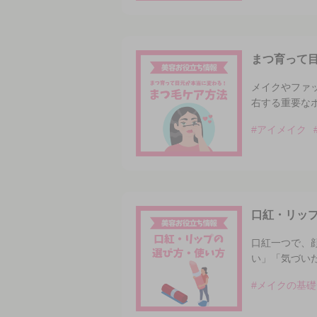
まつ育って
メイクやファ
右する重要な
#アイメイク
口紅・リッ
口紅一つで、
い」「気づい
#メイクの基礎