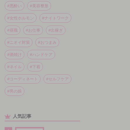
#悪酔い
#美容整形
#女性ホルモン
#ナイトワーク
#昼職
#お仕事
#出稼ぎ
#ニオイ対策
#おつまみ
#酒焼け
#ハンドケア
#ネイル
#下着
#コーディネート
#セルフケア
#男の娘
人気記事