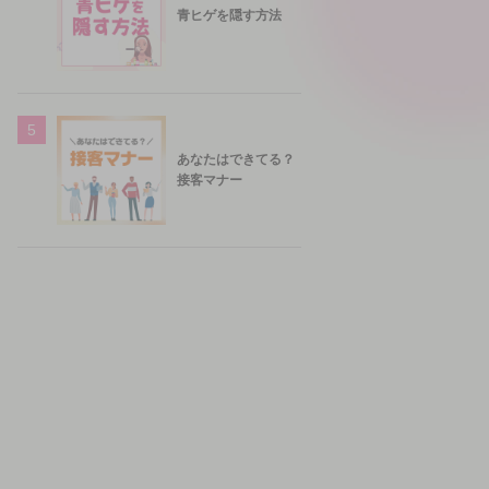
青ヒゲを隠す方法
5
あなたはできてる？
接客マナー