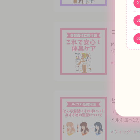
これで安心
体臭は自分で
ず、一人で悩
#スキンケア
どんな髪型
「自分に似合
イルを選べば
#ウィッグ
#