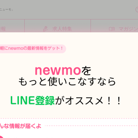
ニューモ」
情報
求人特集
マガジ
向け
gazine
クの人間関係
NEW
としてナイトワークで働く場合、接客だけでなく、お客様やキ
ッフとの信頼関係を…
イトワーク
#ナイトワーク
#女装初心者向け