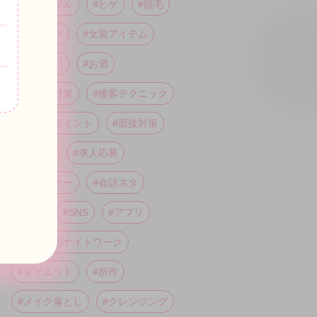
#肌トラブル
#ヒゲ
#脱毛
#ウィッグ
#女装アイテム
#二日酔い
#お酒
#むくみ対策
#接客テクニック
#接客のポイント
#面接対策
#履歴書
#求人応募
#対人マナー
#会話ネタ
#体入
#SNS
#アプリ
#初めてのナイトワーク
#ダイエット
#所作
#メイク落とし
#クレンジング