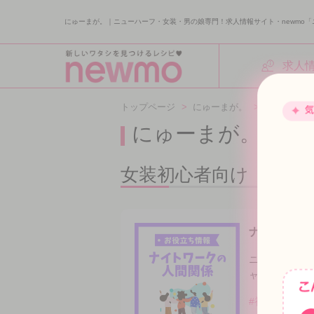
にゅーまが。｜ニューハーフ・女装・男の娘専門！求人情報サイト・newmo「
求人
トップページ
>
にゅーまが。
>
女装初心者
にゅーまが。
newmo ma
女装初心者向け
ナイトワー
ニューハーフ
ャスト、スタ
#初めてのナ