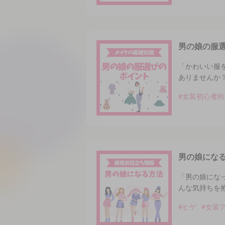
男の娘の服
「かわいい服
ありませんか
#女装初心者向
男の娘にな
「男の娘にな
んな気持ちを
#ヒゲ
#女装