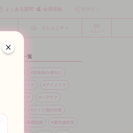
よくある質問
会員登録
ログイン
ン
コミュニティ
メニュー
タグ一覧
#メイク
#女装初心者向け
#ベースメイク
#アイメイク
#スキンケア
#ヘアケア
#コスメ
#メイク崩れ対策
#メイクの基礎知識
#紫外線対策