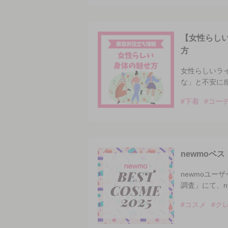
【女性らし
方
女性らしいラ
な」と不安に
#下着
#コー
newmoベス
newmoユー
調査」にて、n
#コスメ
#ク