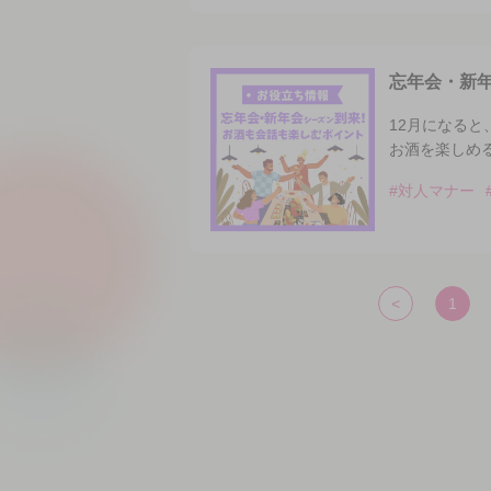
忘年会・新
12月になる
お酒を楽しめ
#対人マナー
<
1