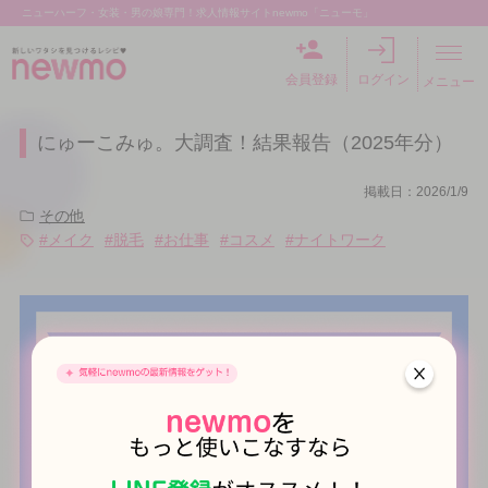
ニューハーフ・女装・男の娘専門！求人情報サイトnewmo「ニューモ」
会員登録
ログイン
メニュー
にゅーこみゅ。大調査！結果報告（2025年分）
掲載日：2026/1/9
その他
#メイク
#脱毛
#お仕事
#コスメ
#ナイトワーク