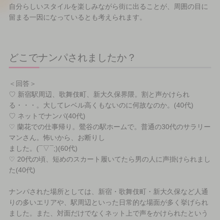
自分らしいスタイルを楽しみながら街に出ることが、周囲の目に
留まる一因になっているとも考えられます。
どこでナンパされましたか？
＜回答＞
♡ 新宿駅周辺、歌舞伎町、新大久保界隈。割と声かけられ
る・・・。大してレベル高くもないのに何故なのか。(40代)
♡ ネットでナンパ(40代)
♡ 蘭花での仕事帰り。鶯谷の駅ホームで。普通の30代のサラリー
マンさん。怖いから、お断りし
ました。(¯▽¯;)(60代)
♡ 20代の頃、短めのスカート履いてたら男の人に声掛けられまし
た(40代)
ナンパされた場所としては、新宿・歌舞伎町・新大久保など人通
りの多いエリアや、駅周辺といった日常的な場面が多く挙げられ
ました。また、対面だけでなくネット上で声をかけられたという